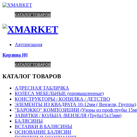
КАТАЛОГ ТОВАРОВ
ИНФОРМАЦИЯ
КОНТАКТЫ
РАСПРОДАЖА
НОВИ
Авторизация
Корзина [0]
КАТАЛОГ ТОВАРОВ
ИНФОРМАЦИЯ
КОНТАКТЫ
РАСПРОДАЖА
НОВИ
КАТАЛОГ ТОВАРОВ
АДРЕСНАЯ ТАБЛИЧКА
КОЛЕСА МЕБЕЛЬНЫЕ (промышленные)
КОНСТРУКТОРЫ / КОПИЛКА / ДЕТСТВО
ЭЛЕМЕНТЫ ИЗ КВАДРАТА 10-12мм ( Вензеля, Группы)
"БАРОККО" КОМПОЗИЦИИ (Узоры из проф.трубы 15м
ЗАВИТКИ / КОЛЬЦА /ВЕНЗЕЛЯ (Труба15х15мм)
БАЛЯСИНЫ
ВСТАВКИ В БАЛЯСИНЫ
ОСНОВАНИЕ БАЛЯСИН