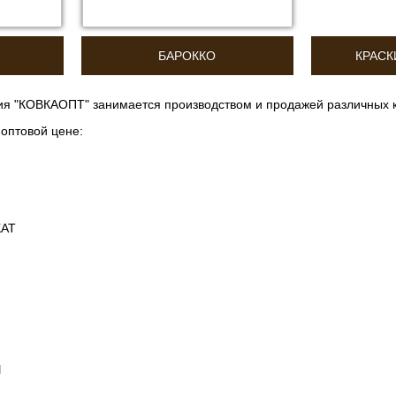
БАРОККО
КРАСК
я "КОВКАОПТ" занимается производством и продажей различных к
 оптовой цене:
АТ
Ы