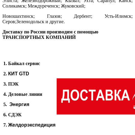
Элиста; Железнодорожный; Кызыл; Ухта; Сарапул; Канск;
Соликамск; Междуреченск; Жуковский;
Новошахтинск; Глазов; Дербент; Усть-Илимск;
Серов;Зеленодольск и другие.
Доставку по России производим с помощью
ТРАНСПОРТНЫХ КОМПАНИЙ
1. Байкал сервис
2.
КИТ GTD
3. ПЭК
4. Деловые линии
5.
Энергия
6. СДЭК
7.
Желдорэкспедиция