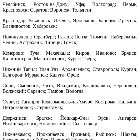
Челябинск; Ростов-на-Дону; Уфа; Волгоград; Пермь;
Красноярск; Саратов; Воронеж; Тольятти;
Краснодар; Ульяновск; Ижевск; Ярославль; Барнаул; Иркутск;
Владивосток; Хабаровск;
Новокузнецк; Оренбург; Рязань; Пенза; Тюмень; Набережные
Челны; Астрахань; Липецк; Томск;
Кемерово; Тула; Махачкала; Киров; Иваново; Брянск;
Калининград; Магнитогорск; Курск; Тверь;
Нижний Тагил; Улан-Удэ; Архангельск; Ставрополь; Курган;
Белгород; Мурманск; Калуга; Орел;
Сочи; Смоленск; Чита; Владимир; Владикавказ; Череповец;
Волжский; Саранск; Тамбов; Вологда;
Сургут; Таганрог;Комсомольск-на-Амуре; Кострома; Нальчик;
Петрозаводск; Стерлитамак;
Дзержинск; Братск; Йошкар-Ола; Орск; Ангарск;
Нижневартовск; Новороссийск; Сыктывкар;
Нижнекамск; Прокопьевск; Грозный; Рыбинск; Шахты;
Благовещенск; Бийск; Великий Новгород;