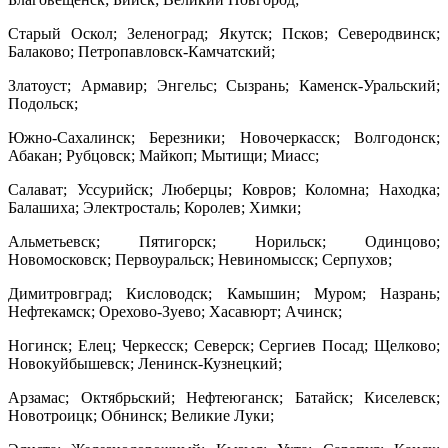
Старый Оскол; Зеленоград; Якутск; Псков; Северодвинск;
Балаково; Петропавловск-Камчатский;
Златоуст; Армавир; Энгельс; Сызрань; Каменск-Уральский;
Подольск;
Южно-Сахалинск; Березники; Новочеркасск; Волгодонск;
Абакан; Рубцовск; Майкоп; Мытищи; Миасс;
Салават; Уссурийск; Люберцы; Ковров; Коломна; Находка;
Балашиха; Электросталь; Королев; Химки;
Альметьевск; Пятигорск; Норильск; Одинцово;
Новомосковск; Первоуральск; Невиномысск; Серпухов;
Димитровград; Кисловодск; Камышин; Муром; Назрань;
Нефтекамск; Орехово-Зуево; Хасавюрт; Ачинск;
Ногинск; Елец; Черкесск; Северск; Сергиев Посад; Щелково;
Новокуйбышевск; Ленинск-Кузнецкий;
Арзамас; Октябрьский; Нефтеюганск; Батайск; Киселевск;
Новотроицк; Обнинск; Великие Луки;